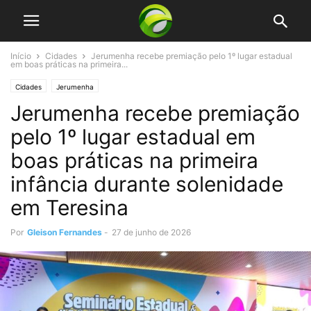
Início
Cidades
Jerumenha recebe premiação pelo 1º lugar estadual
em boas práticas na primeira...
Cidades
Jerumenha
Jerumenha recebe premiação
pelo 1º lugar estadual em
boas práticas na primeira
infância durante solenidade
em Teresina
Por
Gleison Fernandes
-
27 de junho de 2026