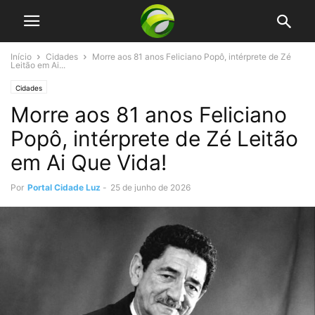
Início
Cidades
Morre aos 81 anos Feliciano Popô, intérprete de Zé
Leitão em Ai...
Cidades
Morre aos 81 anos Feliciano
Popô, intérprete de Zé Leitão
em Ai Que Vida!
Por
Portal Cidade Luz
-
25 de junho de 2026