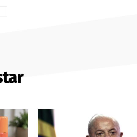
Site:
tar