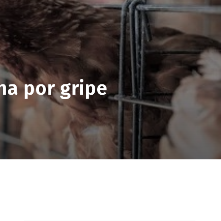
a por gripe
pp