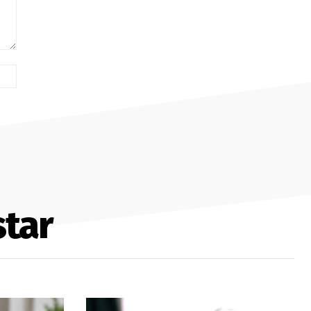
Site:
tar