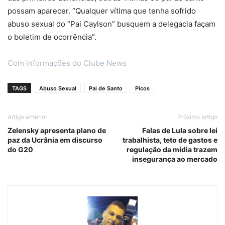
possam aparecer. “Qualquer vítima que tenha sofrido
abuso sexual do “Pai Caylson” busquem a delegacia façam
o boletim de ocorrência”.
Com informações do Clube News
TAGS
Abuso Sexual
Pai de Santo
Picos
Artigo anterior
Próximo artigo
Zelensky apresenta plano de
Falas de Lula sobre lei
paz da Ucrânia em discurso
trabalhista, teto de gastos e
do G20
regulação da mídia trazem
insegurança ao mercado