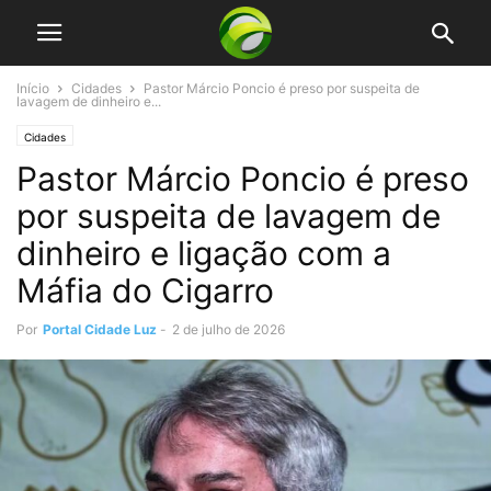
Início
Cidades
Pastor Márcio Poncio é preso por suspeita de
lavagem de dinheiro e...
Cidades
Pastor Márcio Poncio é preso
por suspeita de lavagem de
dinheiro e ligação com a
Máfia do Cigarro
Por
Portal Cidade Luz
-
2 de julho de 2026