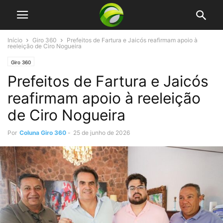
Início
Giro 360
Prefeitos de Fartura e Jaicós reafirmam apoio à
reeleição de Ciro Nogueira
Giro 360
Prefeitos de Fartura e Jaicós
reafirmam apoio à reeleição
de Ciro Nogueira
Por
Coluna Giro 360
-
25 de junho de 2026