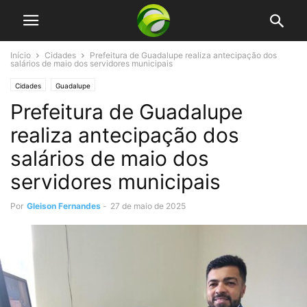
Início
Cidades
Prefeitura de Guadalupe realiza antecipação dos
salários de maio dos servidores municipais
Cidades
Guadalupe
Prefeitura de Guadalupe
realiza antecipação dos
salários de maio dos
servidores municipais
Por
Gleison Fernandes
-
27 de maio de 2025