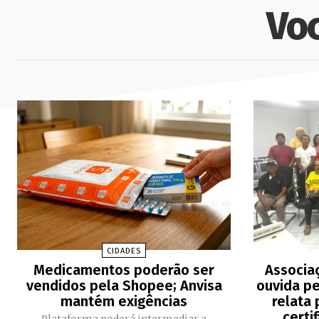
Vo
CIDADES
Medicamentos poderão ser
Associa
vendidos pela Shopee; Anvisa
ouvida pe
mantém exigências
relata
certi
Plataforma poderá intermediar a