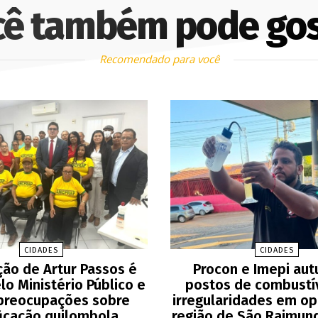
cê também pode gos
Recomendado para você
CIDADES
CIDADES
ção de Artur Passos é
Procon e Imepi au
lo Ministério Público e
postos de combustí
 preocupações sobre
irregularidades em o
ficação quilombola
região de São Raimun