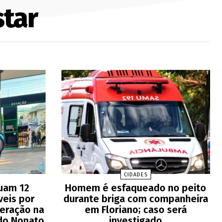
tar
CIDADES
tuam 12
Homem é esfaqueado no peito
veis por
durante briga com companheira
peração na
em Floriano; caso será
do Nonato
investigado