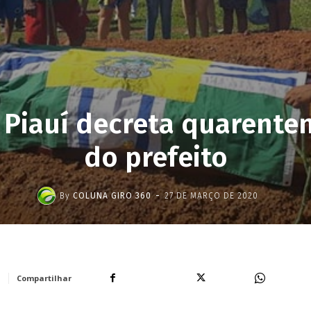
o Piauí decreta quarente
do prefeito
-
By
COLUNA GIRO 360
27 DE MARÇO DE 2020
Facebook
X
WhatsA
Compartilhar