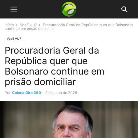
Início
Você viu?
Procuradoria Geral da República quer que Bolsonaro
continue em prisão domiciliar
Você viu?
Procuradoria Geral da
República quer que
Bolsonaro continue em
prisão domiciliar
Por
Coluna Giro 360
-
2 de julho de 2026