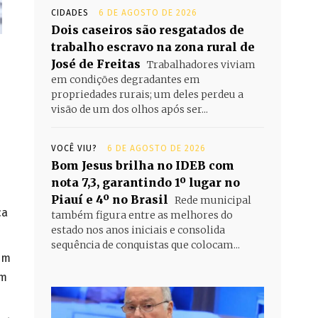
CIDADES
6 DE AGOSTO DE 2026
Dois caseiros são resgatados de
trabalho escravo na zona rural de
José de Freitas
Trabalhadores viviam
em condições degradantes em
propriedades rurais; um deles perdeu a
visão de um dos olhos após ser...
VOCÊ VIU?
6 DE AGOSTO DE 2026
Bom Jesus brilha no IDEB com
nota 7,3, garantindo 1º lugar no
Piauí e 4º no Brasil
Rede municipal
ca
também figura entre as melhores do
estado nos anos iniciais e consolida
sequência de conquistas que colocam...
em
em