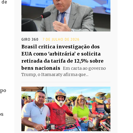
% de
GIRO 360
7 DE JULHO DE 2026
Brasil critica investigação dos
EUA como ‘arbitrária’ e solicita
retirada da tarifa de 12,5% sobre
bens nacionais
Em carta ao governo
Trump, o Itamaraty afirma que...
mpo
os