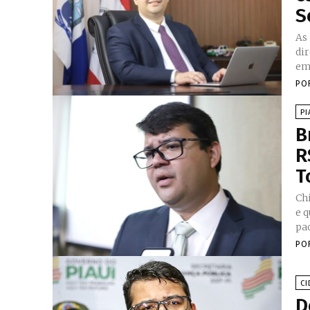
S
As
dir
em
PO
PI
B
R
T
Chi
e q
PO
CI
D