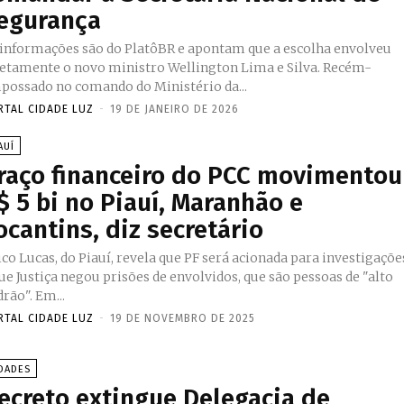
egurança
 informações são do PlatôBR e apontam que a escolha envolveu
etamente o novo ministro Wellington Lima e Silva. Recém-
possado no comando do Ministério da...
RTAL CIDADE LUZ
-
19 DE JANEIRO DE 2026
AUÍ
raço financeiro do PCC movimentou
$ 5 bi no Piauí, Maranhão e
ocantins, diz secretário
co Lucas, do Piauí, revela que PF será acionada para investigaçõe
ue Justiça negou prisões de envolvidos, que são pessoas de "alto
padrão". Em...
RTAL CIDADE LUZ
-
19 DE NOVEMBRO DE 2025
DADES
ecreto extingue Delegacia de