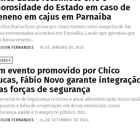
orosidade do Estado em caso de
eneno em cajus em Parnaíba
célia Maria ficou presa por cinco meses como suspeita de dar
jus envenenados a irmãos em Parnaíba. Laudo que apontou que
 havia veneno...
EISON FERNANDES
-
16 DE JANEIRO DE 2025
DADES
m evento promovido por Chico
ucas, Fábio Novo garante integraçã
as forças de segurança
secretário de Segurança criticou a atual administração municipa
apontou a falta de cooperação em áreas essenciais, como
segurança, saúde e transporte público. Em...
EISON FERNANDES
-
24 DE SETEMBRO DE 2024