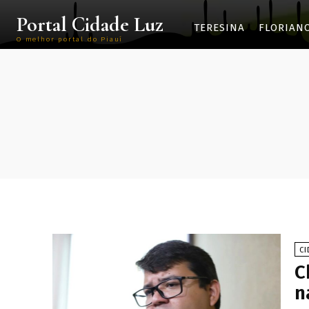
Portal Cidade Luz
TERESINA
FLORIAN
O melhor portal do Piauí
CI
C
n