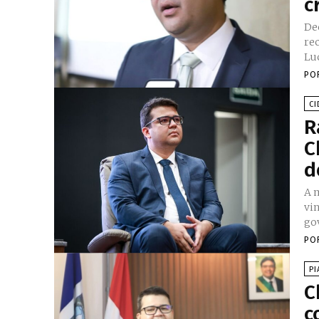
c
De
recentemente
Lu
PO
CI
R
C
d
A 
vin
gov
PO
PI
C
c