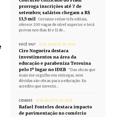
Concurso Unificado do Piauí
prorroga inscrições até 7 de
setembro; salários chegam a R$
13,5 mil
Certame reúne três editais,
oferece 200 vagas de nível superior e terá
provas nos dias 10 e 11 de...
e
VOCÊ VIU?
8 DE AGOSTO DE 2026
Ciro Nogueira destaca
investimentos na área da
educação e parabeniza Teresina
pelo 1º lugar no IDEB
"Das obras que
mais me orgulho em entregar, sem
dúvidas são obras para a educação. Eu
acredito que investir...
CIDADES
8 DE AGOSTO DE 2026
Rafael Fonteles destaca impacto
de pavimentação no comércio