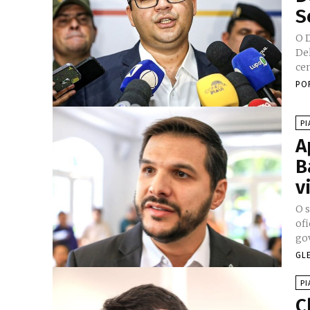
S
O D
De
cen
PO
PI
A
B
v
O 
of
gov
GL
PI
C