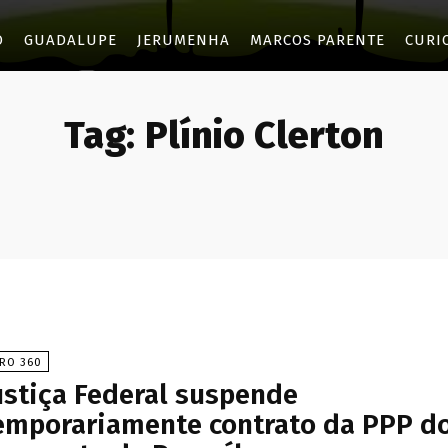
O
GUADALUPE
JERUMENHA
MARCOS PARENTE
CURI
Tag:
Plínio Clerton
IRO 360
ustiça Federal suspende
emporariamente contrato da PPP d