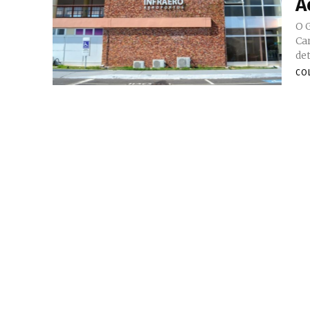
A
O 
Carv
de
CO