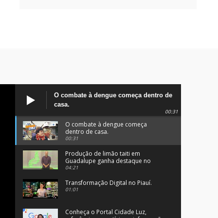
O combate à dengue começa dentro de
casa.
00:31
O combate à dengue começa
dentro de casa.
00:31
Produção de limão taiti em
Guadalupe ganha destaque no
programa Clube Rural.
04:21
Transformação Digital no Piauí.
01:01
Conheça o Portal Cidade Luz,