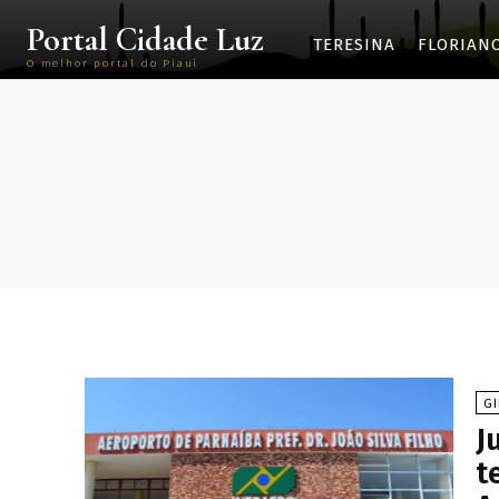
Portal Cidade Luz
TERESINA
FLORIAN
O melhor portal do Piauí
G
J
t