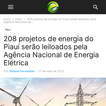
Início
Piauí
208 projetos de energia do Piauí serão leiloados pela
Agência Nacional de...
Piauí
208 projetos de energia do
Piauí serão leiloados pela
Agência Nacional de Energia
Elétrica
Por
Gleison Fernandes
-
27 de maio de 2022