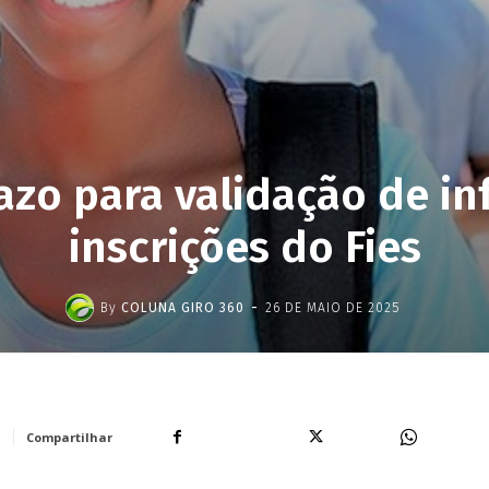
azo para validação de i
inscrições do Fies
-
By
COLUNA GIRO 360
26 DE MAIO DE 2025
Facebook
X
WhatsA
Compartilhar