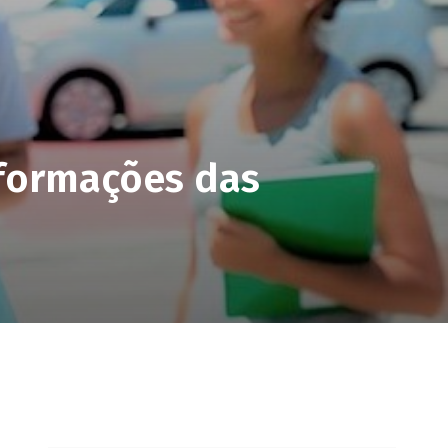
nformações das
pp