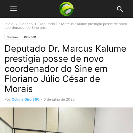
Início
Floriano
Deputado Dr. Marcus Kalume prestigia posse de novo
coordenador do Sine em...
Floriano
Giro 360
Deputado Dr. Marcus Kalume
prestigia posse de novo
coordenador do Sine em
Floriano Júlio César de
Morais
Por
Coluna Giro 360
-
3 de julho de 2026