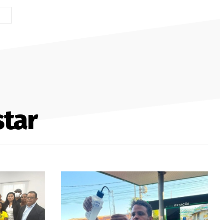
Site:
tar