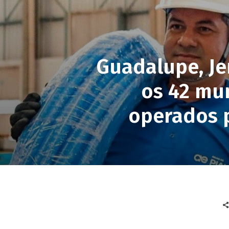
Guadalupe, Je
os 42 mun
operados p