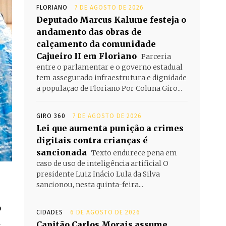
FLORIANO
7 DE AGOSTO DE 2026
Deputado Marcus Kalume festeja o
andamento das obras de
calçamento da comunidade
Cajueiro II em Floriano
Parceria
entre o parlamentar e o governo estadual
tem assegurado infraestrutura e dignidade
a população de Floriano Por Coluna Giro...
GIRO 360
7 DE AGOSTO DE 2026
Lei que aumenta punição a crimes
digitais contra crianças é
sancionada
Texto endurece pena em
caso de uso de inteligência artificial O
presidente Luiz Inácio Lula da Silva
sancionou, nesta quinta-feira...
o
CIDADES
6 DE AGOSTO DE 2026
a
Capitão Carlos Morais assume