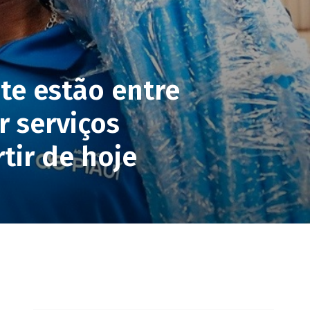
te estão entre
r serviços
tir de hoje
pp