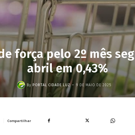
de força pelo 2º mês se
abril em 0,43%
-
By
PORTAL CIDADE LUZ
9 DE MAIO DE 2025
Facebook
X
WhatsA
Compartilhar