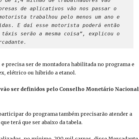
o de 1,4 milhão de trabalhadores vão 
presas de aplicativos vão nos passar o 
motorista trabalhou pelo menos um ano e 
idas. E daí esse motorista poderá então 
 táxis serão a mesma coisa”, explicou o 
rcadante.
l e precisa ser de montadora habilitada no programa e
, elétrico ou híbrido a etanol.
a vão ser definidos pelo Conselho Monetário Nacional
participar do programa também precisarão atender a
que terá que ser abaixo da tabela.
alizados, no mínimo, 200 mil carros, disse Mercadante