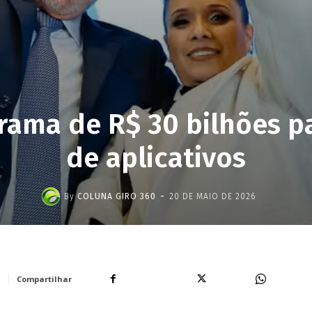
grama de R$ 30 bilhões p
de aplicativos
-
By
COLUNA GIRO 360
20 DE MAIO DE 2026
Facebook
X
WhatsA
Compartilhar