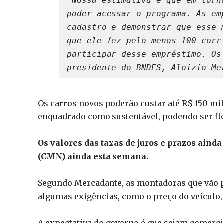
“Nossa estimativa é que em torn
poder acessar o programa. As em
cadastro e demonstrar que esse 
que ele fez pelo menos 100 corr
participar desse empréstimo. Os
presidente do BNDES, Aloizio Me
Os carros novos poderão custar até R$ 150 mi
enquadrado como sustentável, podendo ser flex
Os valores das taxas de juros e prazos aind
(CMN) ainda esta semana.
Segundo Mercadante, as montadoras que vão 
algumas exigências, como o preço do veículo, 
A expectativa do governo é que sejam comerci