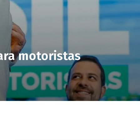
ara motoristas
pp