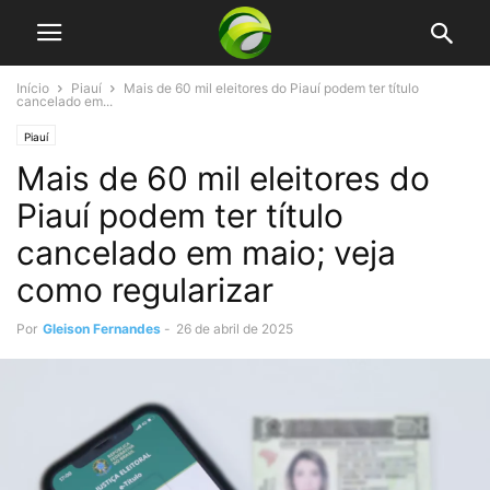
Início
Piauí
Mais de 60 mil eleitores do Piauí podem ter título
cancelado em...
Piauí
Mais de 60 mil eleitores do
Piauí podem ter título
cancelado em maio; veja
como regularizar
Por
Gleison Fernandes
-
26 de abril de 2025