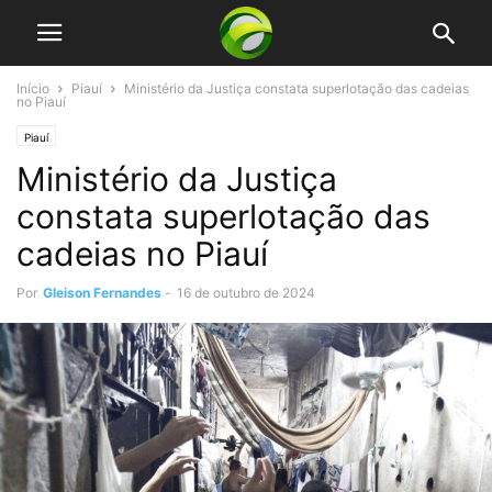
Início
Piauí
Ministério da Justiça constata superlotação das cadeias
no Piauí
Piauí
Ministério da Justiça
constata superlotação das
cadeias no Piauí
Por
Gleison Fernandes
-
16 de outubro de 2024