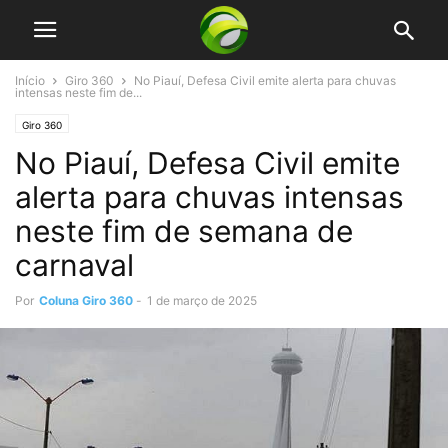
Início
Giro 360
No Piauí, Defesa Civil emite alerta para chuvas
intensas neste fim de...
Giro 360
No Piauí, Defesa Civil emite
alerta para chuvas intensas
neste fim de semana de
carnaval
Por
Coluna Giro 360
-
1 de março de 2025