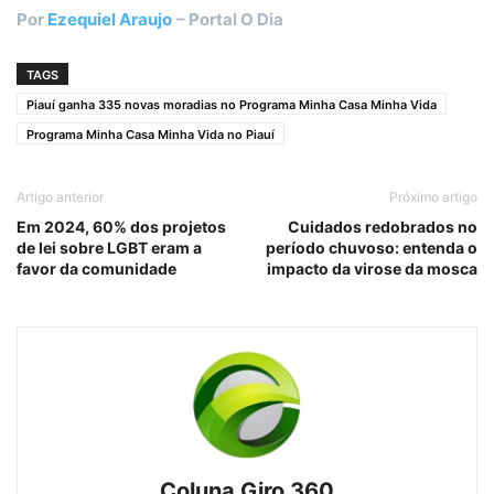
Por
Ezequiel Araujo
– Portal O Dia
TAGS
Piauí ganha 335 novas moradias no Programa Minha Casa Minha Vida
Programa Minha Casa Minha Vida no Piauí
Artigo anterior
Próximo artigo
Em 2024, 60% dos projetos
Cuidados redobrados no
de lei sobre LGBT eram a
período chuvoso: entenda o
favor da comunidade
impacto da virose da mosca
Coluna Giro 360