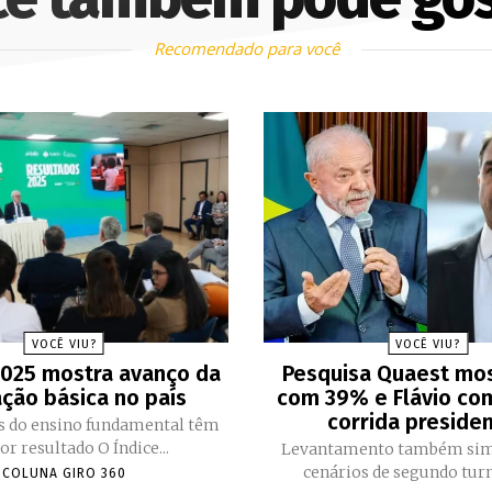
Recomendado para você
VOCÊ VIU?
VOCÊ VIU?
2025 mostra avanço da
Pesquisa Quaest mos
ção básica no país
com 39% e Flávio co
corrida presiden
is do ensino fundamental têm
melhor resultado O Índice...
Levantamento também sim
cenários de segundo turno
COLUNA GIRO 360