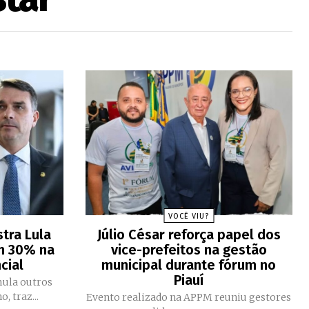
VOCÊ VIU?
tra Lula
Júlio César reforça papel dos
m 30% na
vice-prefeitos na gestão
cial
municipal durante fórum no
Piauí
ula outros
, traz...
Evento realizado na APPM reuniu gestores