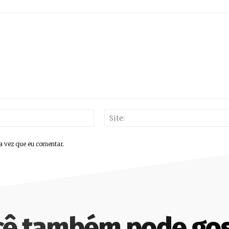
E-
mail:*
a vez que eu comentar.
cê também pode gos