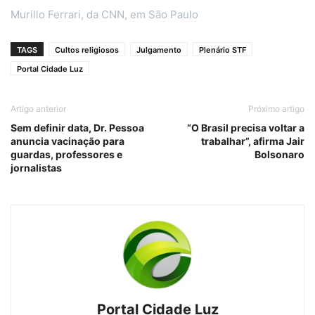
Murillo Ferrari, da CNN, em São Paulo
TAGS
Cultos religiosos
Julgamento
Plenário STF
Portal Cidade Luz
Artigo anterior
Próximo artigo
Sem definir data, Dr. Pessoa
“O Brasil precisa voltar a
anuncia vacinação para
trabalhar”, afirma Jair
guardas, professores e
Bolsonaro
jornalistas
Portal Cidade Luz