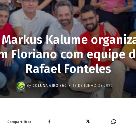
Markus Kalume organiz
em Floriano com equipe 
Rafael Fonteles
-
By
COLUNA GIRO 360
18 DE JUNHO DE 2026
Facebook
X
WhatsA
Compartilhar