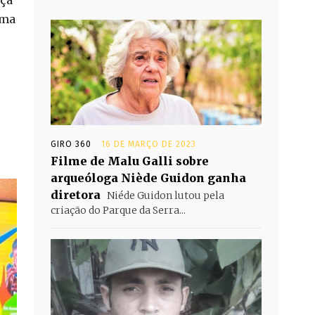
ema
GIRO 360
16 DE MARÇO DE 2023
Filme de Malu Galli sobre
arqueóloga Niède Guidon ganha
diretora
Niéde Guidon lutou pela
criação do Parque da Serra...