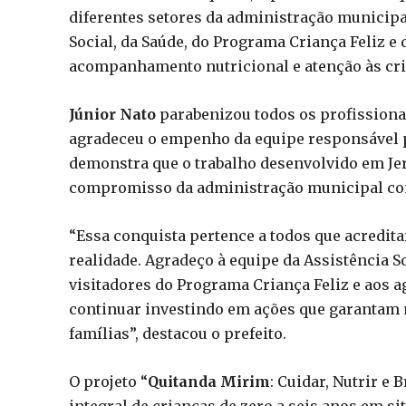
diferentes setores da administração municipal
Social, da Saúde, do Programa Criança Feliz e
acompanhamento nutricional e atenção às cria
Júnior Nato
parabenizou todos os profissionai
agradeceu o empenho da equipe responsável pe
demonstra que o trabalho desenvolvido em Je
compromisso da administração municipal com a
“Essa conquista pertence a todos que acredita
realidade. Agradeço à equipe da Assistência So
visitadores do Programa Criança Feliz e aos 
continuar investindo em ações que garantam m
famílias”, destacou o prefeito.
O projeto “
Quitanda Mirim
: Cuidar, Nutrir e
integral de crianças de zero a seis anos em si