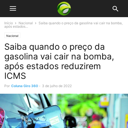
Início
Nacional
Saiba quando o preço da gasolina vai cair na bomba,
após estados...
Nacional
Saiba quando o preço da
gasolina vai cair na bomba,
após estados reduzirem
ICMS
Por
Coluna Giro 360
-
3 de julho de 2022