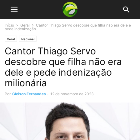
Início
Geral
Cantor Thiago Servo descobre que filha não era dele e
pede indenização...
Geral
Nacional
Cantor Thiago Servo
descobre que filha não era
dele e pede indenização
milionária
Por
Gleison Fernandes
-
12 de novembro de 2023